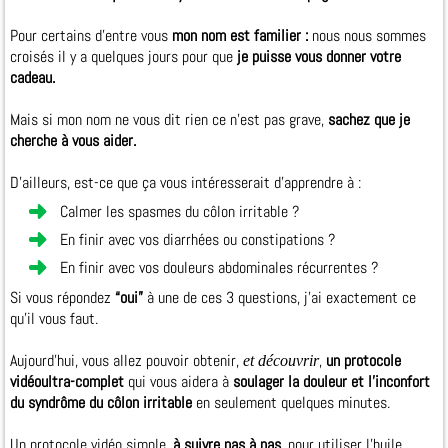
Pour certains d'entre vous
mon nom est familier :
nous nous sommes
croisés il y a quelques jours pour que
je puisse vous donner votre
cadeau.
Mais si mon nom ne vous dit rien ce n'est pas grave,
sachez que je
cherche à vous aider.
D’ailleurs, est-ce que ça vous intéresserait d’apprendre à :
Calmer les spasmes du côlon irritable ?
En finir avec vos diarrhées ou constipations ?
En finir avec vos douleurs abdominales récurrentes ?
Si vous répondez
“oui”
à une de ces 3 questions, j’ai exactement ce
qu’il vous faut.
Aujourd’hui, vous allez pouvoir obtenir,
,
un protocole
et découvrir
vidéoultra-complet
qui vous aidera à
soulager la douleur et l'inconfort
du syndrôme du côlon irritable
en seulement quelques minutes.
Un protocole vidéo simple,
à suivre pas à pas
, pour utiliser l’huile