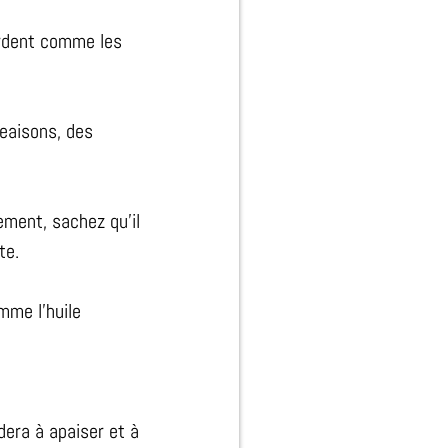
mordent comme les
eaisons, des
ment, sachez qu’il
te.
mme l’huile
idera à apaiser et à