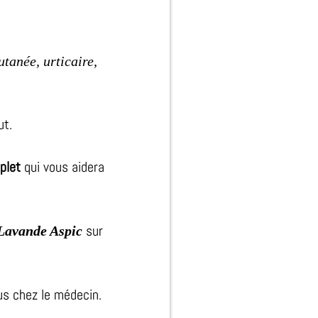
utanée, urticaire,
ut.
plet
qui vous aidera
sur
Lavande Aspic
s chez le médecin.