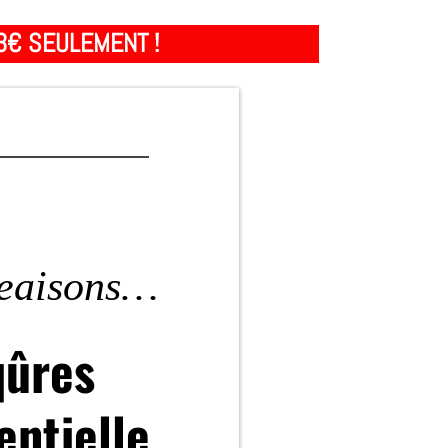
3€ SEULEMENT !
geaisons…
qûres
entielle