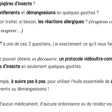
piqûres d’insecte
?
onflements
et
démangeaisons
en quelques gouttes ?
ir traiter, si besoin,
les réactions allergiques
?
(éruption c
à respirer…)
i”
à une de ces 3 questions, j’ai exactement ce qu’il vous fa
z pouvoir obtenir,
,
un protocole vidéoultra-com
et découvrir
s d’insecte
en seulement quelques gouttes.
imple,
à suivre pas à pas
, pour utiliser l’huile essentielle de
ements ou démangeaisons !
 d’aucun médicament, d’aucune ordonnance ou de rendez-vou