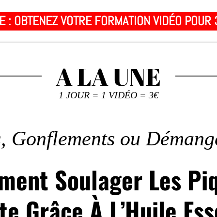
E : OBTENEZ VOTRE FORMATION VIDÉO POUR 
A LA UNE
1 JOUR = 1 VIDÉO = 3€
, Gonflements ou Déman
ent Soulager Les Pi
te Grâce À L’Huile Ess