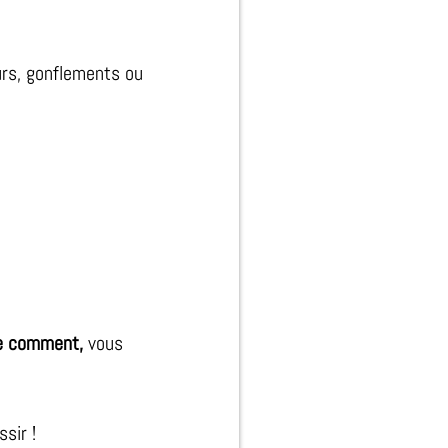
urs, gonflements ou
e comment,
vous
sir !