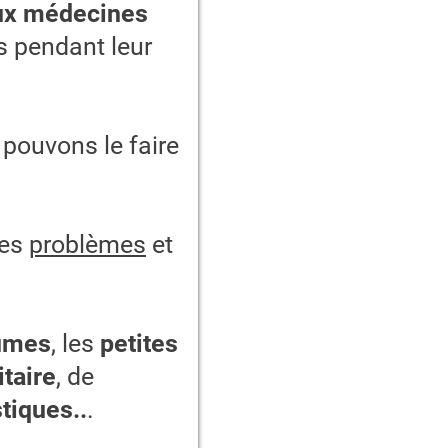
aux médecines
s pendant leur
pouvons le faire
les
problèmes
et
umes
, les
petites
taire
, de
tiques..
.