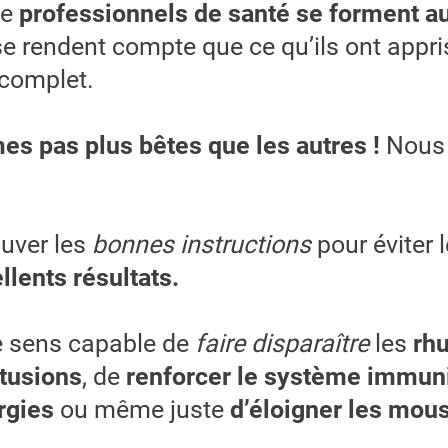
de
professionnels de santé se forment 
 se rendent compte que ce qu’ils ont appri
 complet.
s pas plus bêtes que les autres !
Nous 
ouver les
bonnes instructions
pour éviter 
llents résultats.
e sens capable de
faire disparaître
les
rh
tusions
, de
renforcer le système immuni
ergies
ou même juste
d’éloigner les mous