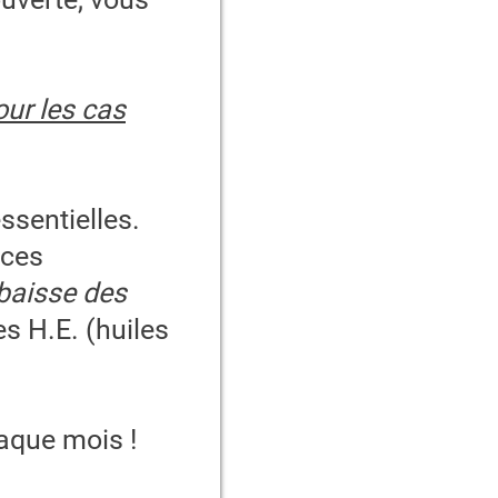
our les cas
essentielles.
nces
 baisse des
s H.E. (huiles
haque mois !