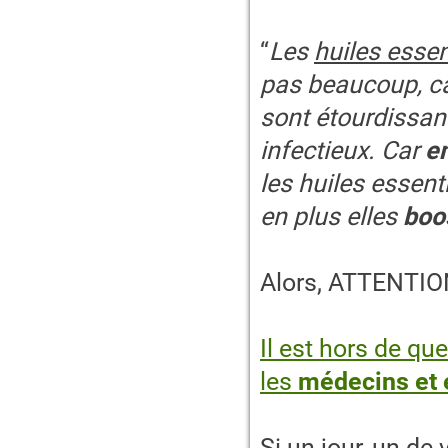
“
Les
huiles esse
pas beaucoup, car
sont étourdissant
infectieux. Car
en
les huiles essent
en plus elles
boo
Alors, ATTENTIO
Il est hors de qu
les
médecins et 
Si un jour, un de