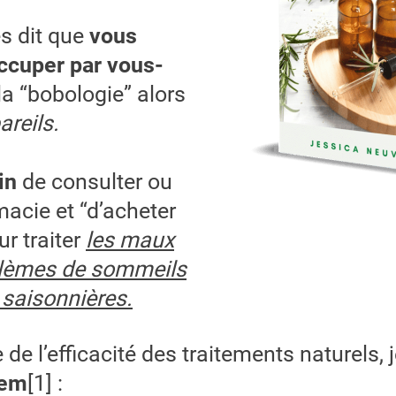
es dit que
vous
ccuper par vous-
la “bobologie” alors
reils.
in
de consulter ou
rmacie et “d’acheter
ur traiter
les maux
lèmes de sommeils
saisonnières.
e l’efficacité des traitements naturels, j
lem
[1] :