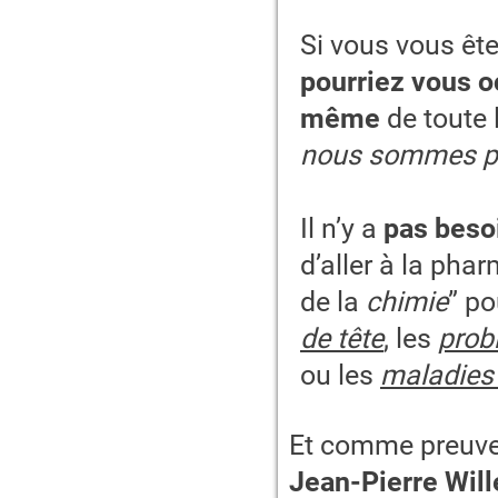
Si vous vous êt
pourriez vous o
même
de toute 
nous sommes pa
Il n’y a
pas beso
d’aller à la pha
de la
chimie
” po
de tête
, les
prob
ou les
maladies 
Et comme preuve d
Jean-Pierre Wil