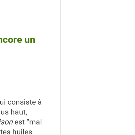
ncore un
ui consiste à
lus haut,
aison
est “mal
ntes huiles