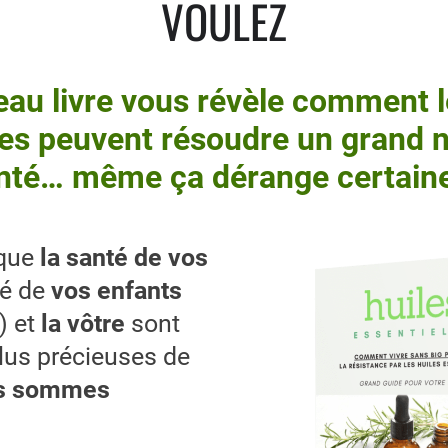
VOULEZ
au livre vous révèle comment l
les peuvent résoudre un grand
nté… même ça dérange certaine
 que
la santé de vos
té de
vos enfants
) et
la vôtre
sont
plus précieuses de
s sommes