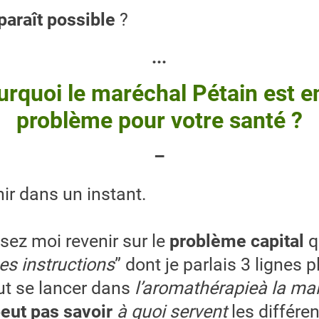
paraît possible
?
...
urquoi le maréchal Pétain est e
problème pour votre santé ?
–
ir dans un instant.
sez moi revenir sur le
problème capital
q
es instructions
” dont je parlais 3 lignes p
ut se lancer dans
l’aromathérapieà la m
eut pas savoir
à quoi servent
les différe