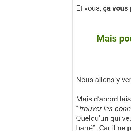
Et vous,
ça vous 
Mais po
Nous allons y ven
Mais d’abord lais
“
trouver les bonn
Quelqu’un qui ve
barré”. Car il
ne p