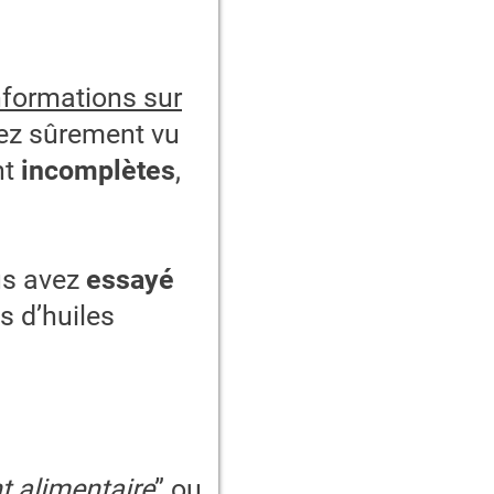
nformations sur
ez sûrement vu
nt
incomplètes
,
ous avez
essayé
s d’huiles
 alimentaire
” ou