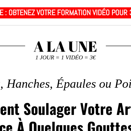
E : OBTENEZ VOTRE FORMATION VIDÉO POUR 
A LA UNE
1 JOUR = 1 VIDÉO = 3€
, Hanches, Épaules ou Po
nt Soulager Votre Ar
ce À Quelques Goutte