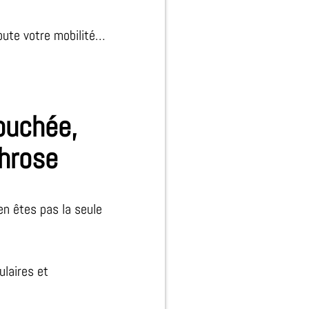
toute votre mobilité…
ouchée,
throse
en êtes pas la seule
ulaires et