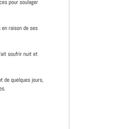
aces pour soulager
s en raison de ses
it soufrir nuit et
t de quelques jours,
es.