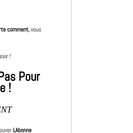
rte comment,
vous
sir !
 Pas Pour
e !
ENT
rouver
LAbonne