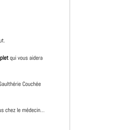
ut.
plet
qui vous aidera
e Gaulthérie Couchée
ous chez le médecin…