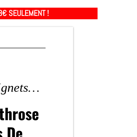
3€ SEULEMENT !
ignets…
throse
s De